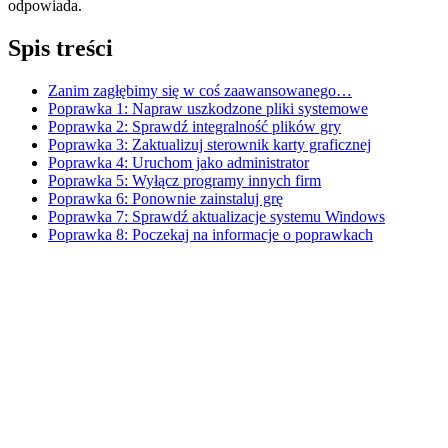
odpowiada.
Spis treści
Zanim zagłębimy się w coś zaawansowanego…
Poprawka 1: Napraw uszkodzone pliki systemowe
Poprawka 2: Sprawdź integralność plików gry
Poprawka 3: Zaktualizuj sterownik karty graficznej
Poprawka 4: Uruchom jako administrator
Poprawka 5: Wyłącz programy innych firm
Poprawka 6: Ponownie zainstaluj grę
Poprawka 7: Sprawdź aktualizacje systemu Windows
Poprawka 8: Poczekaj na informacje o poprawkach