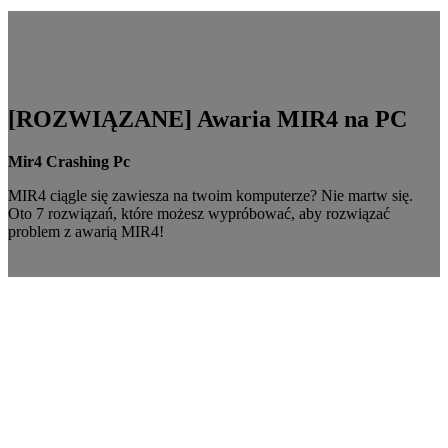
[ROZWIĄZANE] Awaria MIR4 na PC
Mir4 Crashing Pc
MIR4 ciągle się zawiesza na twoim komputerze? Nie martw się.
Oto 7 rozwiązań, które możesz wypróbować, aby rozwiązać
problem z awarią MIR4!