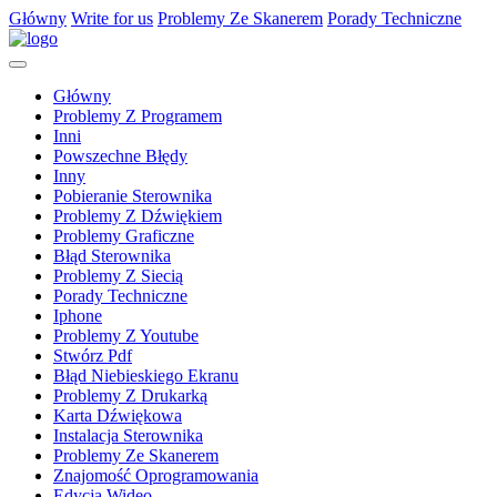
Główny
Write for us
Problemy Ze Skanerem
Porady Techniczne
Główny
Problemy Z Programem
Inni
Powszechne Błędy
Inny
Pobieranie Sterownika
Problemy Z Dźwiękiem
Problemy Graficzne
Błąd Sterownika
Problemy Z Siecią
Porady Techniczne
Iphone
Problemy Z Youtube
Stwórz Pdf
Błąd Niebieskiego Ekranu
Problemy Z Drukarką
Karta Dźwiękowa
Instalacja Sterownika
Problemy Ze Skanerem
Znajomość Oprogramowania
Edycja Wideo