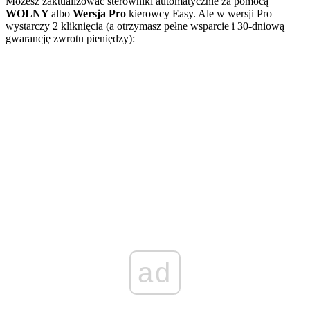
Możesz zaktualizować sterowniki automatycznie za pomocą
WOLNY
albo
Wersja Pro
kierowcy Easy. Ale w wersji Pro
wystarczy 2 kliknięcia (a otrzymasz pełne wsparcie i 30-dniową
gwarancję zwrotu pieniędzy):
ad