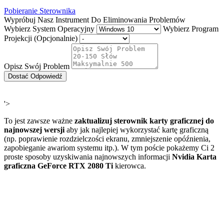
Pobieranie Sterownika
Wypróbuj Nasz Instrument Do Eliminowania Problemów
Wybierz System Operacyjny
Wybierz Program
Projekcji (Opcjonalnie)
Opisz Swój Problem
Dostać Odpowiedź
'>
To jest zawsze ważne
zaktualizuj sterownik karty graficznej do
najnowszej wersji
aby jak najlepiej wykorzystać kartę graficzną
(np. poprawienie rozdzielczości ekranu, zmniejszenie opóźnienia,
zapobieganie awariom systemu itp.). W tym poście pokażemy Ci 2
proste sposoby uzyskiwania najnowszych informacji
Nvidia
Karta
graficzna GeForce RTX 2080 Ti
kierowca.