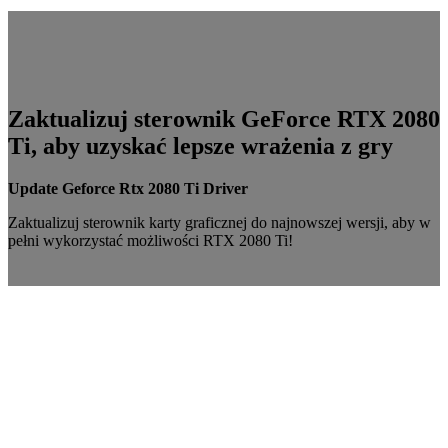
Zaktualizuj sterownik GeForce RTX 2080
Ti, aby uzyskać lepsze wrażenia z gry
Update Geforce Rtx 2080 Ti Driver
Zaktualizuj sterownik karty graficznej do najnowszej wersji, aby w
pełni wykorzystać możliwości RTX 2080 Ti!