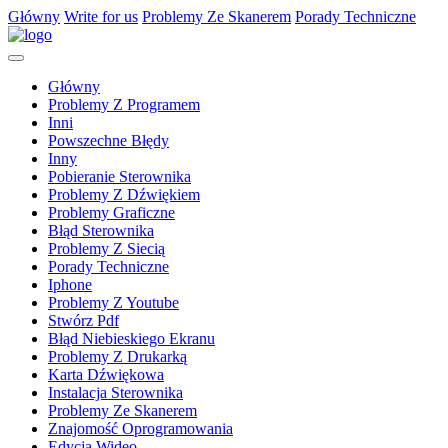
Główny
Write for us
Problemy Ze Skanerem
Porady Techniczne
Główny
Problemy Z Programem
Inni
Powszechne Błędy
Inny
Pobieranie Sterownika
Problemy Z Dźwiękiem
Problemy Graficzne
Błąd Sterownika
Problemy Z Siecią
Porady Techniczne
Iphone
Problemy Z Youtube
Stwórz Pdf
Błąd Niebieskiego Ekranu
Problemy Z Drukarką
Karta Dźwiękowa
Instalacja Sterownika
Problemy Ze Skanerem
Znajomość Oprogramowania
Edycja Wideo