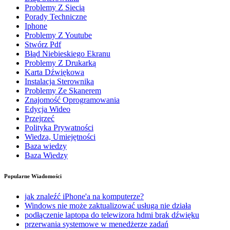
Problemy Z Siecią
Porady Techniczne
Iphone
Problemy Z Youtube
Stwórz Pdf
Błąd Niebieskiego Ekranu
Problemy Z Drukarką
Karta Dźwiękowa
Instalacja Sterownika
Problemy Ze Skanerem
Znajomość Oprogramowania
Edycja Wideo
Przejrzeć
Polityka Prywatności
Wiedza, Umiejętności
Baza wiedzy
Baza Wiedzy
Popularne Wiadomości
jak znaleźć iPhone'a na komputerze?
Windows nie może zaktualizować usługa nie działa
podłączenie laptopa do telewizora hdmi brak dźwięku
przerwania systemowe w menedżerze zadań