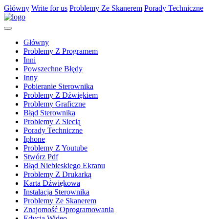
Główny
Write for us
Problemy Ze Skanerem
Porady Techniczne
Główny
Problemy Z Programem
Inni
Powszechne Błędy
Inny
Pobieranie Sterownika
Problemy Z Dźwiękiem
Problemy Graficzne
Błąd Sterownika
Problemy Z Siecią
Porady Techniczne
Iphone
Problemy Z Youtube
Stwórz Pdf
Błąd Niebieskiego Ekranu
Problemy Z Drukarką
Karta Dźwiękowa
Instalacja Sterownika
Problemy Ze Skanerem
Znajomość Oprogramowania
Edycja Wideo