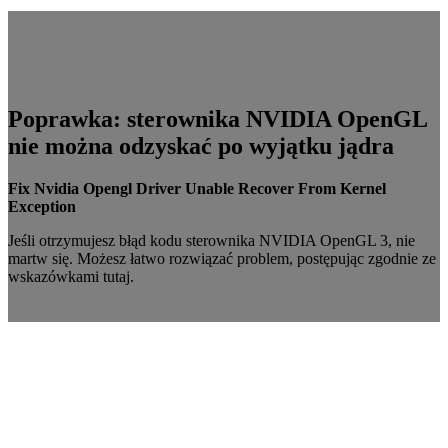
Poprawka: sterownika NVIDIA OpenGL
nie można odzyskać po wyjątku jądra
Fix Nvidia Opengl Driver Unable Recover From Kernel
Exception
Jeśli otrzymujesz błąd kodu sterownika NVIDIA OpenGL 3, nie
martw się. Możesz łatwo rozwiązać problem, postępując zgodnie ze
wskazówkami tutaj.