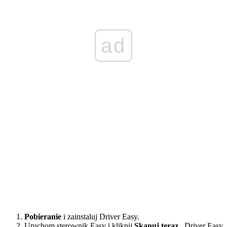
ad
Pobieranie
i zainstaluj Driver Easy.
Uruchom sterownik Easy i kliknij
Skanuj teraz
. Driver Easy