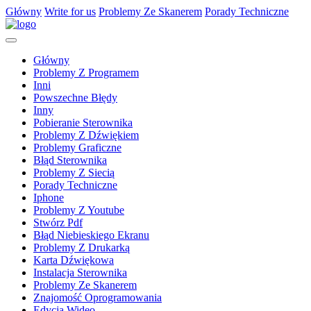
Główny
Write for us
Problemy Ze Skanerem
Porady Techniczne
Główny
Problemy Z Programem
Inni
Powszechne Błędy
Inny
Pobieranie Sterownika
Problemy Z Dźwiękiem
Problemy Graficzne
Błąd Sterownika
Problemy Z Siecią
Porady Techniczne
Iphone
Problemy Z Youtube
Stwórz Pdf
Błąd Niebieskiego Ekranu
Problemy Z Drukarką
Karta Dźwiękowa
Instalacja Sterownika
Problemy Ze Skanerem
Znajomość Oprogramowania
Edycja Wideo