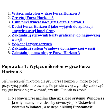
Wyłącz mikrofon w grze Forza Horizon 3
Zresetuj Forza Horizon 3
Usuń pliki tymczasowe gry Forza Horizon 3
Dodaj Forza Horizon 3 jako wyjątek do aplikacji
antywirusowej innej firmy
Zaktualizuj sterownik karty graficznej do najnowszej
wersji
Wykonaj czysty rozruch
Zaktualizuj system Windows do najnowszej wersji
Zainstaluj ponownie grę Forza Horizon 3
Poprawka 1: Wyłącz mikrofon w grze Forza
Horizon 3
Jeśli włączyłeś mikrofon dla gry Forza Horizon 3, może to być
przyczyną problemu z awarią. Po prostu wyłącz go, aby zobaczyć,
czy gra będzie się zawieszać, czy nie. Oto jak to zrobić:
Na klawiaturze naciśnij
klawisz z logo systemu Windows
i
ja
w tym samym czasie, aby otworzyć plik
Ustawienia
systemu Windows
, a następnie kliknij
Prywatność
.