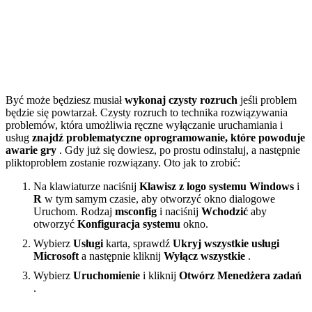
Być może będziesz musiał
wykonaj czysty rozruch
jeśli problem
będzie się powtarzał
. Czysty rozruch to technika rozwiązywania
problemów, która umożliwia ręczne wyłączanie uruchamiania i
usług
znajdź problematyczne oprogramowanie, które powoduje
awarie gry
. Gdy już się dowiesz, po prostu odinstaluj, a następnie
plik
to
problem zostanie rozwiązany. Oto jak to zrobić:
Na klawiaturze naciśnij
Klawisz z logo systemu Windows
i
R
w tym samym czasie, aby otworzyć okno dialogowe
Uruchom. Rodzaj
msconfig
i naciśnij
Wchodzić
aby
otworzyć
Konfiguracja systemu
okno.
Wybierz
Usługi
karta, sprawdź
Ukryj wszystkie usługi
Microsoft
a następnie kliknij
Wyłącz wszystkie
.
Wybierz
Uruchomienie
i kliknij
Otwórz Menedżera zadań
.