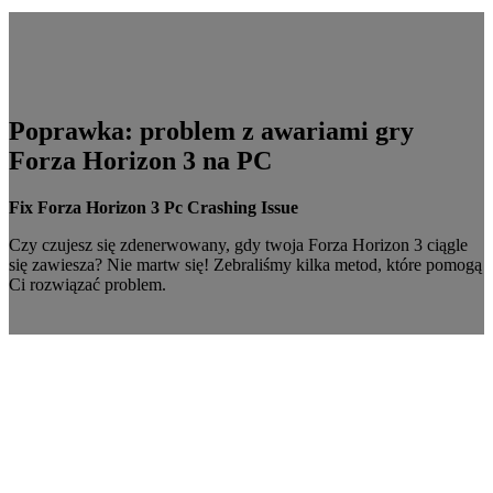
Poprawka: problem z awariami gry
Forza Horizon 3 na PC
Fix Forza Horizon 3 Pc Crashing Issue
Czy czujesz się zdenerwowany, gdy twoja Forza Horizon 3 ciągle
się zawiesza? Nie martw się! Zebraliśmy kilka metod, które pomogą
Ci rozwiązać problem.