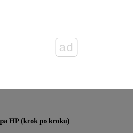
ad
opa HP (krok po kroku)