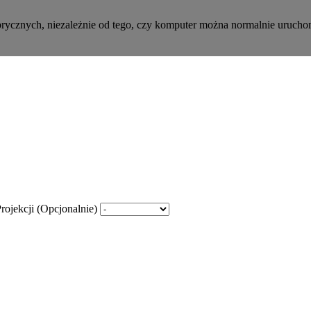
rycznych, niezależnie od tego, czy komputer można normalnie uruchomi
ojekcji (Opcjonalnie)