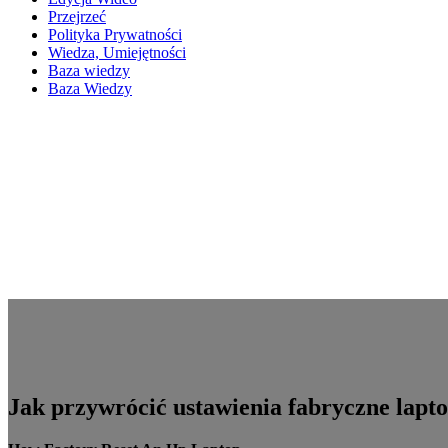
Przejrzeć
Polityka Prywatności
Wiedza, Umiejętności
Baza wiedzy
Baza Wiedzy
Jak przywrócić ustawienia fabryczne lapt