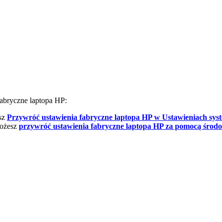
fabryczne laptopa HP:
sz
Przywróć ustawienia fabryczne laptopa HP w Ustawieniach sy
ożesz
przywróć ustawienia fabryczne laptopa HP za pomocą środ