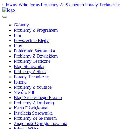
Główny
Write for us
Problemy Ze Skanerem
Porady Techniczne
Główny
Problemy Z Programem
Inni
Powszechne Błędy
Inny
Pobieranie Sterownika
Problemy Z Dźwiękiem
Problemy Graficzne
Błąd Sterownika
Problemy Z Siecią
Porady Techniczne
Iphone
Problemy Z Youtube
Stwórz Pdf
Błąd Niebieskiego Ekranu
Problemy Z Drukarką
Karta Dźwiękowa
Instalacja Sterownika
Problemy Ze Skanerem
Znajomość Oprogramowania
Edycja Wideo