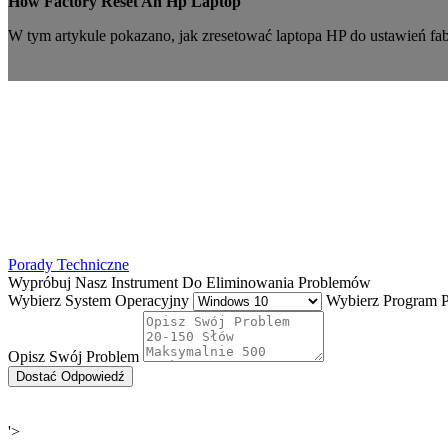
How Factory Reset An Hp Laptop
W tym artykule pokazano, jak zresetować laptopa HP do ustawień fab
Porady Techniczne
Wypróbuj Nasz Instrument Do Eliminowania Problemów
Wybierz System Operacyjny
Wybierz Program Pr
Opisz Swój Problem
Dostać Odpowiedź
'>